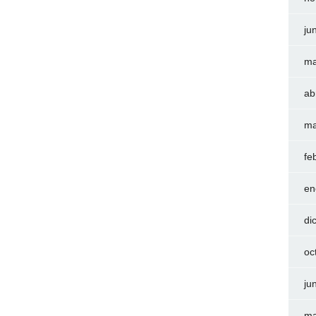
ju
ma
ab
ma
fe
en
di
oc
ju
ma