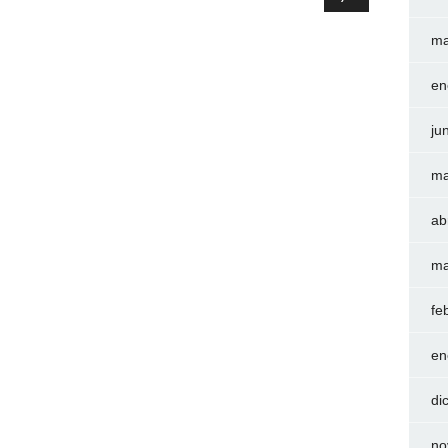
ma
en
ju
ma
ab
ma
fe
en
di
no