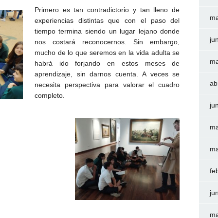
Primero es tan contradictorio y tan lleno de
ma
experiencias distintas que con el paso del
tiempo termina siendo un lugar lejano donde
ju
nos costará reconocernos. Sin embargo,
mucho de lo que seremos en la vida adulta se
ma
habrá ido forjando en estos meses de
aprendizaje, sin darnos cuenta. A veces se
ab
necesita perspectiva para
valorar el cuadro
completo.
ju
ma
ma
fe
ju
ma