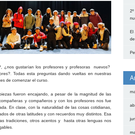
2º
nu
El
de
Pe
?, ¿nos gustarían los profesores y profesoras nuevos?
res?. Todas esta preguntas dando vueltas en nuestras
A
tes de comenzar el curso.
ma
piezas fueron encajando, a pesar de la magnitud de las
s compañeras y compañeros y con los profesores nos fue
ab
da. En clase, con la naturalidad de las cosas cotidianas,
s de otras latitudes y con recuerdos muy distintos. Esa
ju
tras tradiciones, otros acentos y hasta otras lenguas nos
gables.
ma