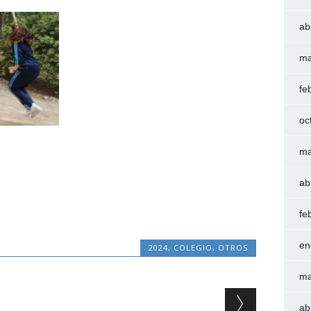
ab
ma
fe
oc
ma
ab
fe
en
2024
,
COLEGIO
,
OTROS
ma
ab