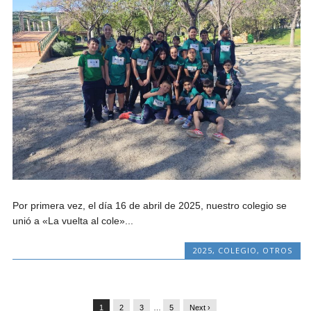
Por primera vez, el día 16 de abril de 2025, nuestro colegio se
unió a «La vuelta al cole»...
2025
,
COLEGIO
,
OTROS
1
2
3
…
5
Next ›