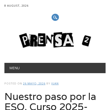
8 AUGUST, 2026
Main menu
Skip
MENU
to
content
POSTED ON
26 MAYO, 2026
BY
JUAN
Nuestro paso por la
ESO. Curso 2025-