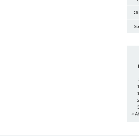
Ot
So
« A