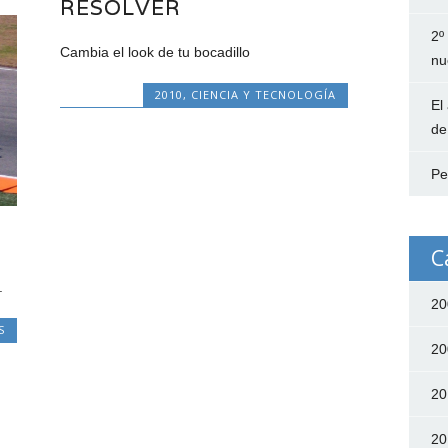
RESOLVER
2º
Cambia el look de tu bocadillo
nu
2010
,
CIENCIA Y TECNOLOGÍA
El
de
Pe
C
.
20
S
20
20
20