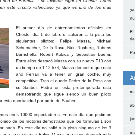
del año de Fórmula 1 se tuvieron lugar en Cheste. Como
r en este circuito valenciano ya que es uno de los más
2º
nu
El primer día de entrenamientos oficiales en
El
Cheste, día 1 de febrero, salieron a la pista los
de
siguientes pilotos: Felipe Massa, Michael
Schumacher, De la Rosa, Nico Rosberg, Rubens
Pe
Barrichello, Robert Kubica y Sebastian Buemi.
Entre ellos destacó Massa con su nuevo F10 con
un tiempo de 1:12:574, Massa demostró que este
año Ferrari va a tener un gran coche, muy
A
competitivo. Tras el quedo Pedro de la Rosa con
su Sauber. Pedro en esta pretemporada esta
ma
demsotrando que sigue siendo un buen piloto
 esta oportunidad por parte de Sauber.
ab
stimos unos 10000 espectadores. En este día que pudimos
ju
El sonido de los motores demostraba que los fórmulas 1 son
 nada. En este día no salió a la pista ninguno de los 3
ma
os una vez mas para Felipe Massa que sigue demostrando