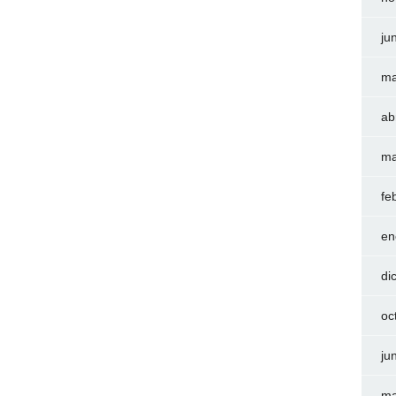
ju
ma
ab
ma
fe
en
di
oc
ju
ma