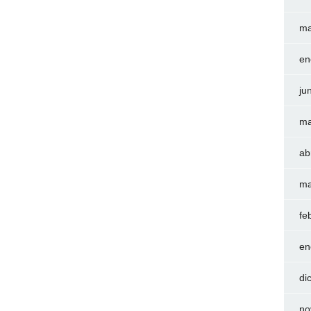
ma
en
ju
ma
ab
ma
fe
en
di
no