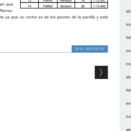
ari que
lonso,
ab
e ya que su coche es de los peores de la parrilla y está
ma
fe
2010
,
DEPORTES
oc
ma
ab
fe
en
ma
ab