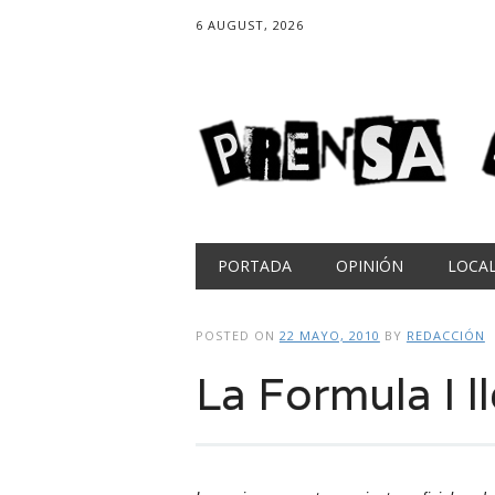
6 AUGUST, 2026
Main menu
Skip
PORTADA
OPINIÓN
LOCA
to
content
POSTED ON
22 MAYO, 2010
BY
REDACCIÓN
La Formula I l