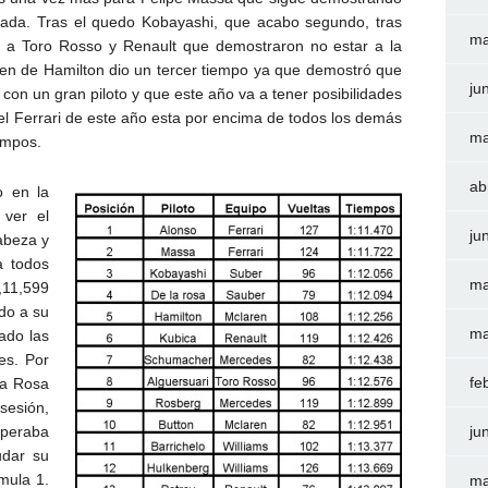
ada. Tras el quedo Kobayashi, que acabo segundo, tras
ma
s a Toro Rosso y Renault que demostraron no estar a la
ren de Hamilton dio un tercer tiempo ya que demostró que
ju
con un gran piloto y que este año va a tener posibilidades
 el Ferrari de este año esta por encima de todos los demás
ma
empos.
ab
o en la
 ver el
ju
cabeza y
a todos
ma
11,599
ndo a su
ma
ado las
es. Por
fe
la Rosa
sesión,
peraba
ju
udar su
rmula 1.
ma