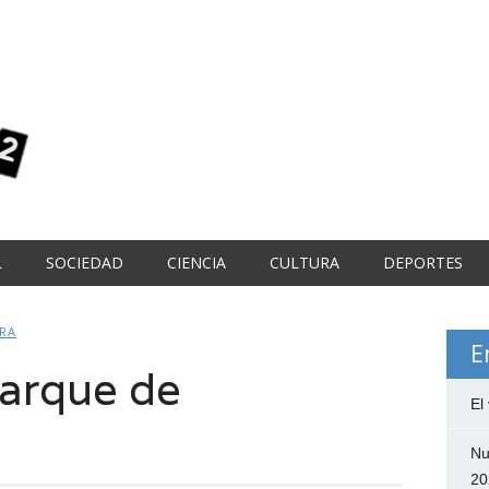
L
SOCIEDAD
CIENCIA
CULTURA
DEPORTES
RA
E
 parque de
El
l
Nu
20