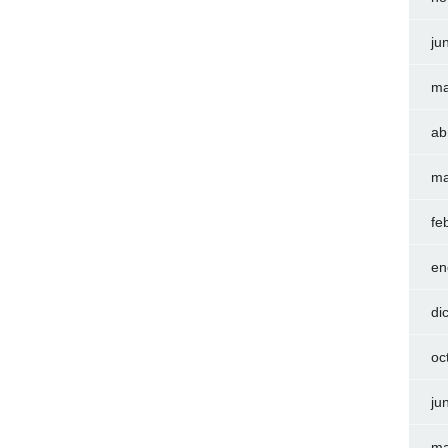
ju
ma
ab
ma
fe
en
di
oc
ju
ma