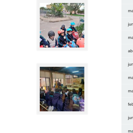
ma
ju
ma
ab
ju
ma
ma
fe
ju
ma