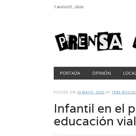
7 AUGUST, 2026
Main menu
Skip
PORTADA
OPINIÓN
LOCA
to
content
POSTED ON
16 MAYO, 2025
BY
TERE NOGUE
Infantil en el
educación via