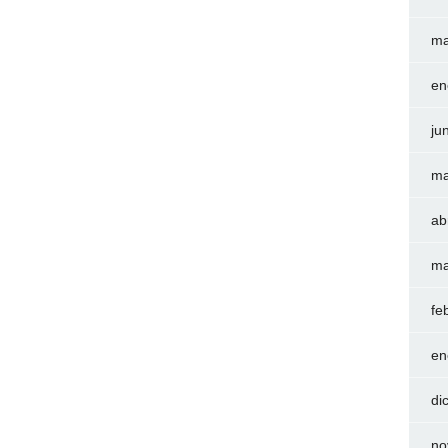
ma
en
ju
ma
ab
ma
fe
en
di
no