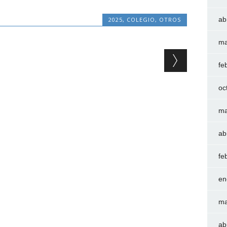
ab
2025
,
COLEGIO
,
OTROS
ma
fe
oc
ma
ab
fe
en
ma
ab