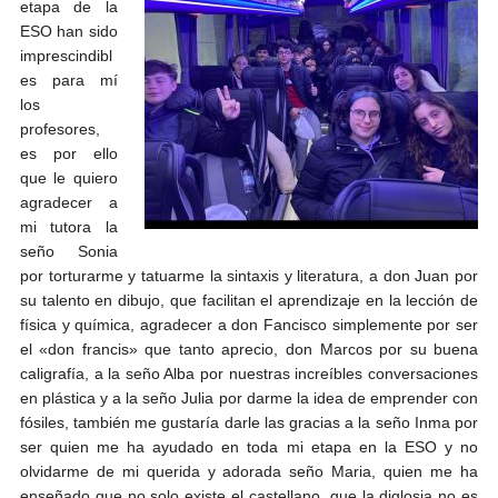
etapa de la
ESO han sido
imprescindibl
es para mí
los
profesores,
es por ello
que le quiero
agradecer a
mi tutora la
seño Sonia
por torturarme y tatuarme la sintaxis y literatura, a don Juan por
su talento en dibujo, que facilitan el aprendizaje en la lección de
física y química, agradecer a don Fancisco simplemente por ser
el «don francis» que tanto aprecio, don Marcos por su buena
caligrafía, a la seño Alba por nuestras increíbles conversaciones
en plástica y a la seño Julia por darme la idea de emprender con
fósiles, también me gustaría darle las gracias a la seño Inma por
ser quien me ha ayudado en toda mi etapa en la ESO y no
olvidarme de mi querida y adorada seño Maria, quien me ha
enseñado que no solo existe el castellano, que la diglosia no es