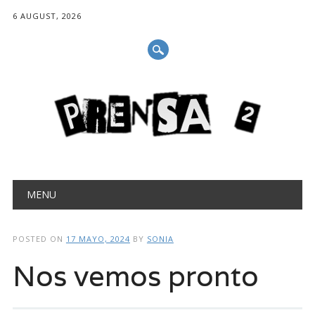
6 AUGUST, 2026
Main menu
Skip
MENU
to
content
POSTED ON
17 MAYO, 2024
BY
SONIA
Nos vemos pronto