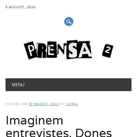
9 AUGUST, 2026
Main menu
Skip
MENU
to
content
POSTED ON
30 MARZO, 2022
BY
SONIA
Imaginem
entrevistes. Dones