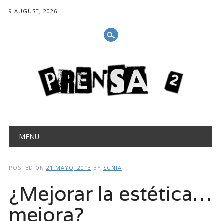
9 AUGUST, 2026
Main menu
Skip
MENU
to
content
POSTED ON
21 MAYO, 2013
BY
SONIA
¿Mejorar la estética…
mejora?