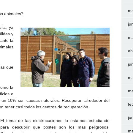
ma
ás animales?
ju
ila, ya
lidas y
ma
ante la
imales
ab
ju
las que
ma
como la
ma
ficios e
te un 10% son causas naturales. Recuperan alrededor del
fe
n tener casi todos los centros de recuperación.
ju
El tema de las electrocuciones lo estamos estudiando
para descubrir que postes son los mas peligrosos.
ma