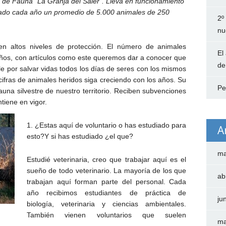
 de Fauna “La Granja del Saler”. Lleva en funcionamiento
vado cada año un promedio de 5.000 animales de 250
2º
nu
n altos niveles de protección. El número de animales
El
años, con artículos como este queremos dar a conocer que
de
le por salvar vidas todos los días de seres con los mismos
 cifras de animales heridos siga creciendo con los años. Su
Pe
fauna silvestre de nuestro territorio. Reciben subvenciones
tiene en vigor.
1. ¿Estas aquí de voluntario o has estudiado para
A
esto?Y si has estudiado ¿el que?
ma
Estudié veterinaria, creo que trabajar aquí es el
sueño de todo veterinario. La mayoría de los que
ab
trabajan aquí forman parte del personal. Cada
año recibimos estudiantes de práctica de
ju
biología, veterinaria y ciencias ambientales.
También vienen voluntarios que suelen
ma