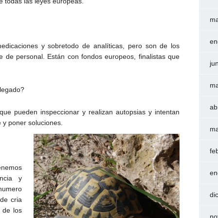
 todas las leyes europeas.
ma
en
medicaciones y sobretodo de analíticas, pero son de los
e de personal. Están con fondos europeos, finalistas que
ju
ma
llegado?
ab
ue pueden inspeccionar y realizan autopsias y intentan
 y poner soluciones.
ma
fe
tenemos
en
ncia y
 numero
di
de cria
 de los
no