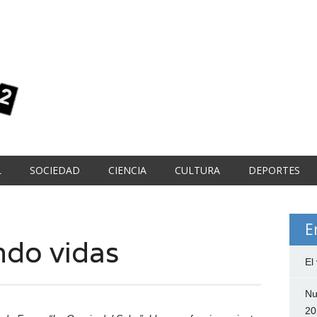
L
SOCIEDAD
CIENCIA
CULTURA
DEPORTES
E
ndo vidas
El
Nu
20