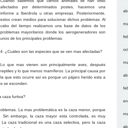
Cuando sabemos que ciertos animales se han visto
afectados por determinados postes, hacemos una
ab
informe a Iberdrola u otras empresas. Posteriormente,
estos crean medios para solucionar dichos problemas. Al
ma
cabo del tiempo realizamos una base de datos de los
problemas mayoritarios donde los aerogeneradores son
fe
unos de los principales problemas.
oc
4. ¿Cuáles son las especies que se ven mas afectadas?
ma
Lo que mas vienen son principalmente aves, después
reptiles y lo que menos mamíferos. La principal causa por
ab
la que esto ocurre así es porque un pájaro herido esta a
dos se esconden.
fe
a caza furtiva?
en
 problemas. La mas problemática es la caza menor, porque
ma
n. Sin embargo, la caza mayor esta controlada, es muy
 La caza tradicional es una caza selectiva, pero la caza
ab