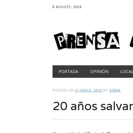
8 AUGUST, 2026
Main menu
Skip
PORTADA
OPINIÓN
LOCA
to
content
POSTED ON
21 MAYO, 2013
BY
SONIA
20 años salva