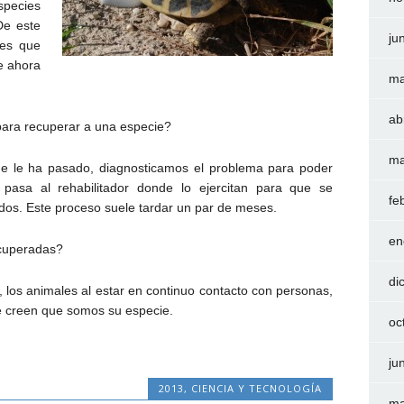
ecies
De este
ju
ies que
e ahora
ma
ab
 para recuperar a una especie?
ma
ue le ha pasado, diagnosticamos el problema para poder
pasa al rehabilitador donde lo ejercitan para que se
fe
ados. Este proceso suele tardar un par de meses.
en
ecuperadas?
di
o, los animales al estar en continuo contacto con personas,
se creen que somos su especie.
oc
ju
2013
,
CIENCIA Y TECNOLOGÍA
ma