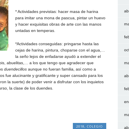
ab
* Actividades previstas: hacer masa de harina
para imitar una mona de pascua, pintar un huevo
ma
y hacer exquisitas obras de arte con las manos
untadas en temperas.
fe
*Actividades conseguidas: pringarse hasta las
oc
cejas de harina, pintura, choparse con el agua,…
la
seño
lejos de enfadarse ayudó a extender el
pis, abuelitas,… a los que tengo que agradecer que
ma
los
duendecillos
aunque no fueran familia, así como a
nos fue alucinante y gratificante y super cansado para los
ab
ron la suerte) de poder venir a disfrutar con los inquietos
rso, la clase de los duendes.
fe
en
ma
2018
,
COLEGIO
ab