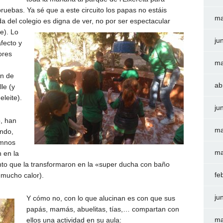
pruebas. Ya sé que a este circuito los papas no estáis
ma
da del colegio es digna de ver, no
por ser espectacular
e). Lo
ju
fecto y
ores
ma
ón de
ab
le (y
leite).
ju
o, han
ma
endo,
umnos
ma
 en la
anto que la transformaron en la «super ducha con baño
fe
 mucho calor).
ju
Y cómo no, con lo que alucinan es con que sus
papás, mamás, abuelitas, tías,… compartan con
ma
ellos una actividad en su aula: