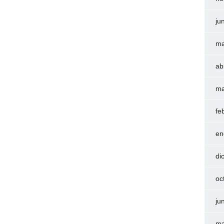
ju
ma
ab
ma
fe
en
di
oc
ju
ma