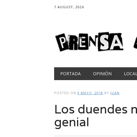
7 AUGUST, 2026
Main menu
Skip
PORTADA
OPINIÓN
LOCA
to
content
POSTED ON
9 MAYO, 2018
BY
JUAN
Los duendes 
genial