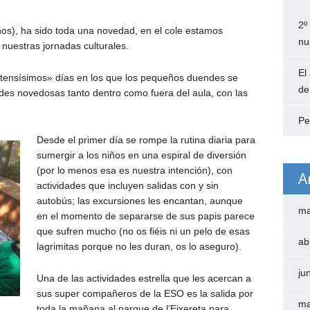
2º
os), ha sido toda una novedad, en el cole estamos
nu
nuestras jornadas culturales.
El
ntensísimos» días en los que los pequeños duendes se
de
des novedosas tanto dentro como fuera del aula, con las
Pe
Desde el primer día se rompe la rutina diaria para
sumergir a los niños en una espiral de diversión
(por lo menos esa es nuestra intención), con
A
actividades que incluyen salidas con y sin
autobús; las excursiones les encantan, aunque
ma
en el momento de separarse de sus papis parece
que sufren mucho (no os fiéis ni un pelo de esas
ab
lagrimitas porque no les duran, os lo aseguro).
ju
Una de las actividades estrella que les acercan a
sus super compañeros de la ESO es la salida por
ma
toda la mañana al parque de l’Eixereta para