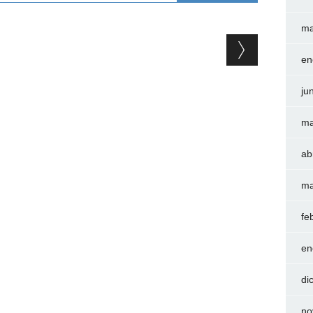
ma
en
ju
ma
ab
ma
fe
en
di
no