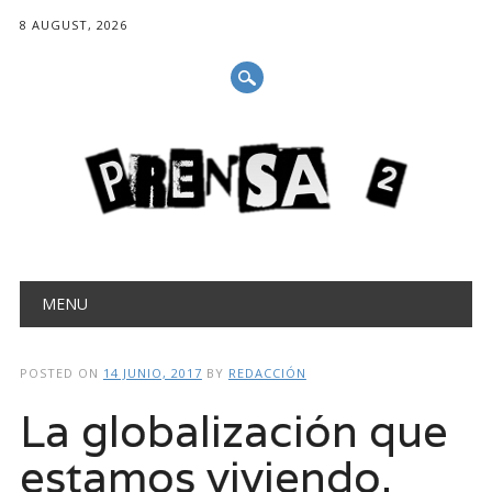
8 AUGUST, 2026
Main menu
Skip
MENU
to
content
POSTED ON
14 JUNIO, 2017
BY
REDACCIÓN
La globalización que
estamos viviendo.