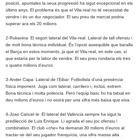
posició, apuntales la seua progressió ha sigut excepcional en els
últims anys. El problema és que el Vila-real no té necessitat de
vendre i és un dur negociador. El seu preu de mercat podria
superar ara els 20 milions.
2-Rukavina: El segon lateral del Vila-real. Lateral de tall ofensiu i
de molt bona tècnica individual. És l’opció assequible que baralla
el Barça en estos moments, ja que el Vila-real, en este cas, sí
que estaria per la labor de vendre. El seu preu rondaria els tres
o quatre milions d’euros.
3-Ander Capa: Lateral de l’Eibar. Futbolista d’una presència
física imponent. Juga com lateral, carrilero i, inclús, extrem.
Bona tècnica i molta potència. Però l’equip basc ho ha tatxat en
deu milions d’euros i no eixirà per una xifra més baixa que eixa.
4-Joao Cancel·le: El lateral del València sempre ha sigut la
predilecció de Luis Enrique. Li agrada el seu joc ofensiu i
combinativo. El club «che» ha demanat 30 milions d’euros al
tractar-se del seu jugador franquícia, una xifra massa alta .