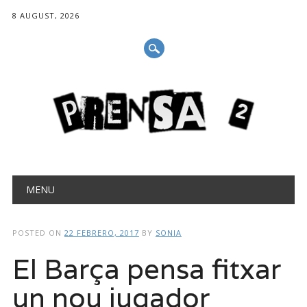
8 AUGUST, 2026
Main menu
Skip
MENU
to
content
POSTED ON
22 FEBRERO, 2017
BY
SONIA
El Barça pensa fitxar
un nou jugador