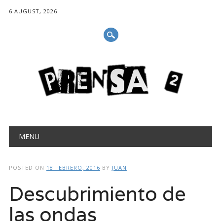
6 AUGUST, 2026
Main menu
Skip
MENU
to
content
POSTED ON
18 FEBRERO, 2016
BY
JUAN
Descubrimiento de
las ondas