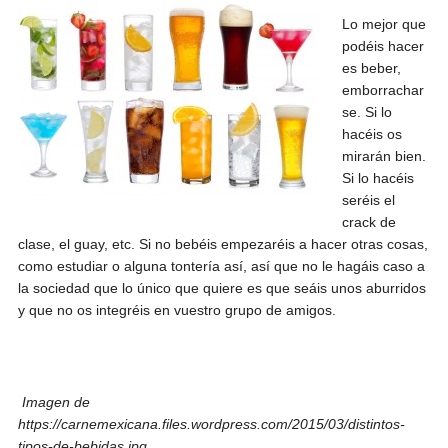
Lo mejor que
podéis hacer
es beber,
emborrachar
se. Si lo
hacéis os
mirarán bien.
Si lo hacéis
seréis el
crack de
clase, el guay, etc. Si no bebéis empezaréis a hacer otras cosas,
como estudiar o alguna tontería así, así que no le hagáis caso a
la sociedad que lo único que quiere es que seáis unos aburridos
y que no os integréis en vuestro grupo de amigos.
Imagen de
https://carnemexicana.files.wordpress.com/2015/03/distintos-
tipos-de-bebidas.jpg