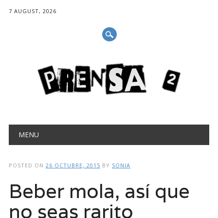
7 AUGUST, 2026
Main menu
Skip
MENU
to
content
POSTED ON
26 OCTUBRE, 2015
BY
SONIA
Beber mola, así que
no seas rarito