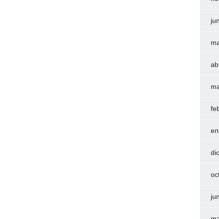
ju
ma
ab
ma
fe
en
di
oc
ju
ma