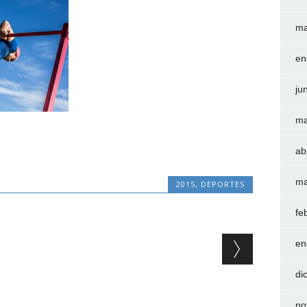
ma
en
ju
ma
ab
ma
2015
,
DEPORTES
fe
en
di
no