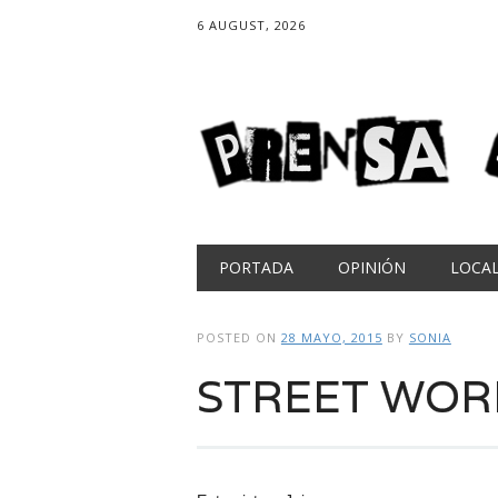
6 AUGUST, 2026
Main menu
Skip
PORTADA
OPINIÓN
LOCA
to
content
POSTED ON
28 MAYO, 2015
BY
SONIA
STREET WO