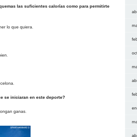
uemas las suficientes calorías como para permitirte
ab
ma
r lo que quiera.
fe
oc
bien.
ma
ab
rcelona.
fe
ue se iniciaran en este deporte?
en
pongan ganas.
ma
ab