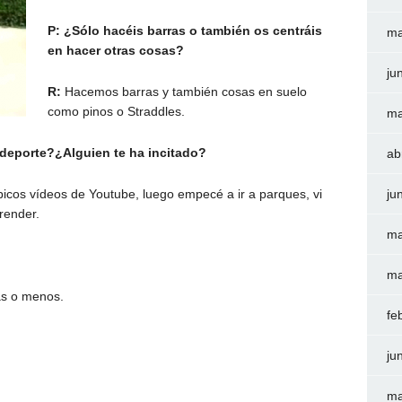
P: ¿Sólo hacéis barras o también os centráis
ma
en hacer otras cosas?
ju
R:
Hacemos barras y también cosas en suelo
como pinos o Straddles.
ma
 deporte?¿Alguien te ha incitado?
ab
icos vídeos de Youtube, luego empecé a ir a parques, vi
ju
render.
ma
ma
ás o menos.
fe
ju
ma