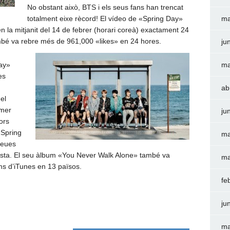
No obstant això, BTS i els seus fans han trencat
totalment eixe rècord! El vídeo de «Spring Day»
ma
n la mitjanit del 14 de febrer (horari coreà) exactament 24
mbé va rebre més de 961,000 «likes» en 24 hores.
ju
ay»
ma
es
ab
el
imer
ju
lors
«Spring
ma
seues
llista. El seu àlbum «You Never Walk Alone» també va
ma
ums d’iTunes en 13 països.
fe
ju
ma