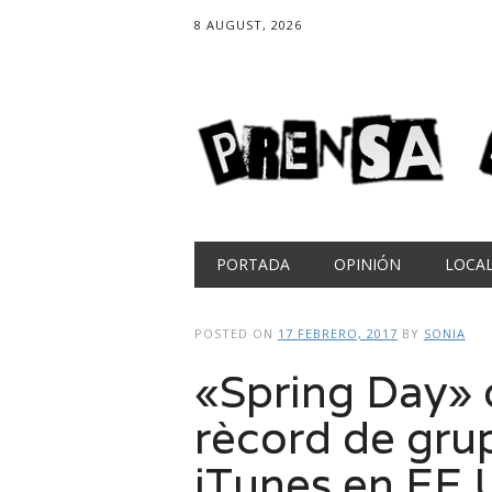
8 AUGUST, 2026
Main menu
Skip
PORTADA
OPINIÓN
LOCA
to
content
POSTED ON
17 FEBRERO, 2017
BY
SONIA
«Spring Day» 
rècord de gru
iTunes en EE.