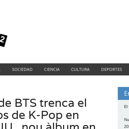
L
SOCIEDAD
CIENCIA
CULTURA
DEPORTES
E
de BTS trenca el
El
ps de K-Pop en
Nu
UU., nou àlbum en
20