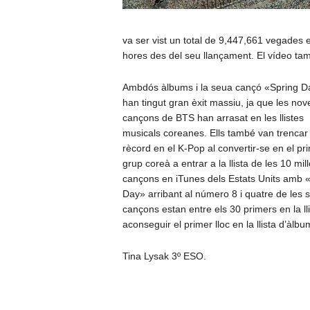
va ser vist un total de 9,447,661 vegades e
hores des del seu llançament. El vídeo ta
Ambdós àlbums i la seua cançó «Spring D
han tingut gran èxit massiu, ja que les nov
cançons de BTS han arrasat en les llistes
musicals coreanes. Ells també van trencar 
rècord en el K-Pop al convertir-se en el pr
grup coreà a entrar a la llista de les 10 mil
cançons en iTunes dels Estats Units amb 
Day» arribant al número 8 i quatre de les 
cançons estan entre els 30 primers en la 
aconseguir el primer lloc en la llista d’àlb
Tina Lysak 3º ESO.