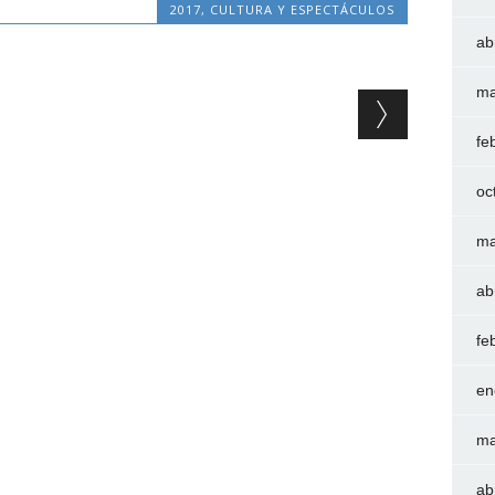
2017
,
CULTURA Y ESPECTÁCULOS
ab
ma
fe
oc
ma
ab
fe
en
ma
ab