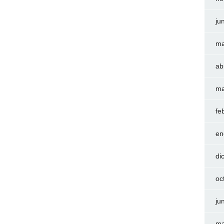
ju
ma
ab
ma
fe
en
di
oc
ju
ma