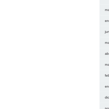
ma
en
ju
ma
ab
ma
fe
en
di
no