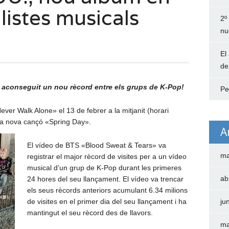
llistes musicals
2º
nu
El
de
aconseguit un nou rècord entre els grups de K-Pop!
Pe
ver Walk Alone» el 13 de febrer a la mitjanit (horari
eua nova cançó «Spring Day».
A
El vídeo de BTS «Blood Sweat & Tears» va
ma
registrar el major rècord de visites per a un vídeo
musical d’un grup de K-Pop durant les primeres
ab
24 hores del seu llançament. El vídeo va trencar
els seus rècords anteriors acumulant 6.34 milions
de visites en el primer dia del seu llançament i ha
ju
mantingut el seu rècord des de llavors.
ma