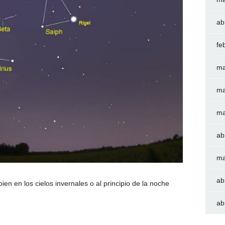
ab
fe
ma
ma
ma
ab
ma
ab
en en los cielos invernales o al principio de la noche
ab