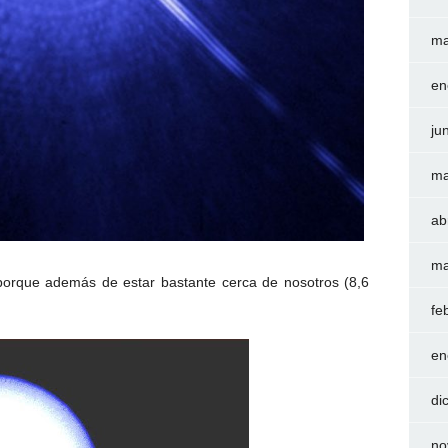
ma
en
ju
ma
ab
ma
e porque además de estar bastante cerca de nosotros (8,6
fe
en
di
no