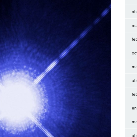
ab
ma
fe
oc
ma
ab
fe
en
ma
ab