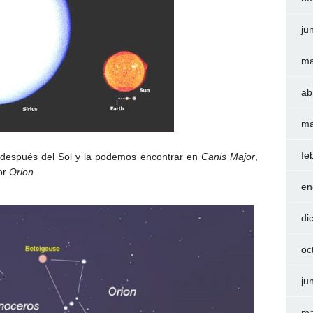
ju
ma
ab
ma
fe
os después del Sol y la podemos encontrar en
Canis Major
,
or
Orion
.
en
di
oc
ju
ma