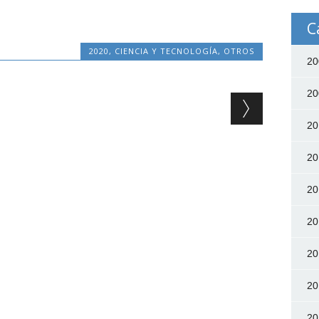
C
2020
,
CIENCIA Y TECNOLOGÍA
,
OTROS
20
20
20
20
20
20
20
20
20