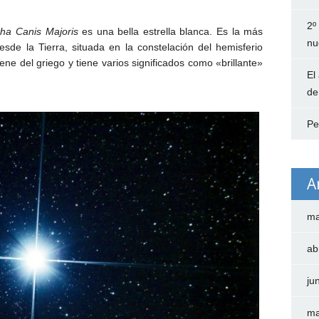
2º
pha Canis Majoris
es una bella estrella blanca. Es la
más
nu
desde la Tierra, situada en la
constelación del
hemisferio
ene del griego y tiene varios significados como «brillante»
El
de
Pe
A
ma
ab
ju
ma