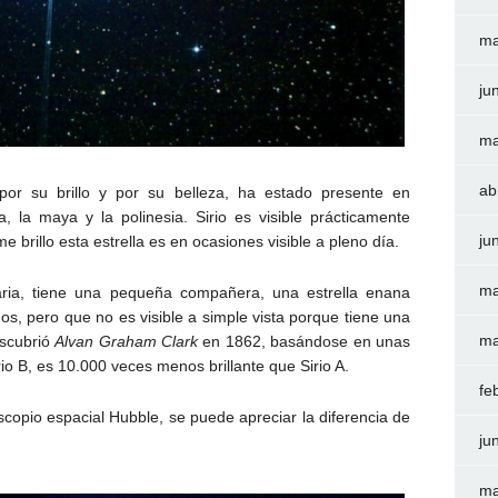
ma
ju
ma
ab
or su brillo y por su belleza, ha estado presente en
a, la
maya y la
polinesia. Sirio es visible prácticamente
ju
e brillo esta estrella es en ocasiones visible a pleno día.
ma
ria, t
iene una pequeña compañera, una estrella enana
os, pero que no es visible a simple vista porque tiene una
ma
escubrió
Alvan Graham Clark
en 1862, basándose en unas
io B, es 10.000 veces menos brillante que Sirio A.
fe
scopio espacial Hubble, se puede apreciar la diferencia de
ju
ma