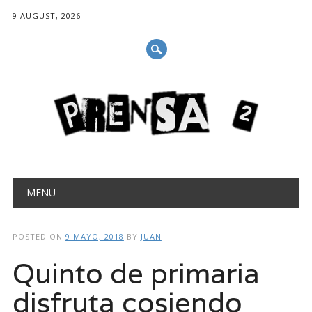
9 AUGUST, 2026
Main menu
Skip
MENU
to
content
POSTED ON
9 MAYO, 2018
BY
JUAN
Quinto de primaria
disfruta cosiendo