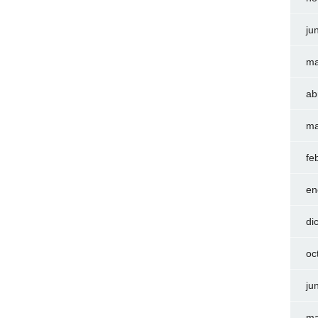
ju
ma
ab
ma
fe
en
di
oc
ju
ma