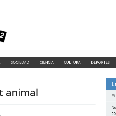
L
SOCIEDAD
CIENCIA
CULTURA
DEPORTES
E
t animal
El
Nu
20