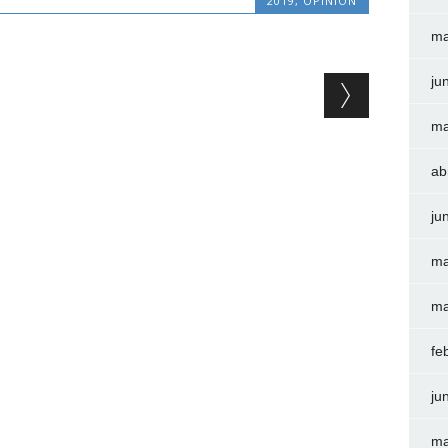
2019
,
OPINIÓN
ma
ju
ma
ab
ju
ma
ma
fe
ju
ma