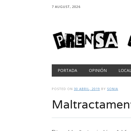
7 AUGUST, 2026
Main menu
Skip
PORTADA
OPINIÓN
LOCA
to
content
POSTED ON
30 ABRIL, 2019
BY
SONIA
Maltractamen