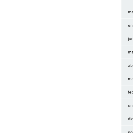
ma
en
ju
ma
ab
ma
fe
en
di
no