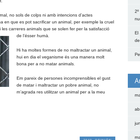
t.
2º
mal, no sols de colps ni amb intencions d’actes
nu
a en que es pot sacrificar un animal, per exemple la cruel
les carreres animals que se solen fer per la satisfacció
El
de l’ésser humà.
de
Hi ha moltes formes de no maltractar un animal,
Pe
hui en dia el veganisme és una manera molt
bona per a no matar animals.
Em pareix de persones incomprensibles el gust
A
de matar i maltractar un pobre animal, no
m’agrada res utilitzar un animal per a la meu
ma
ab
ju
ma