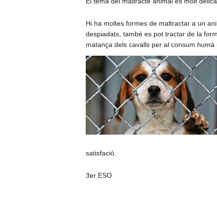
El tema del maltracte animal és molt delica
Hi ha moltes formes de maltractar a un ani
despiadats, també es pot tractar de la form
matança dels cavalls per al consum humà i 
satisfació.
3er ESO