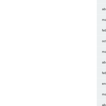
ab
ma
fe
oc
ma
ab
fe
en
ma
ab