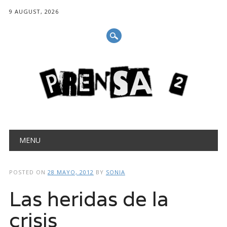
9 AUGUST, 2026
Main menu
Skip
MENU
to
content
POSTED ON
28 MAYO, 2012
BY
SONIA
Las heridas de la
crisis