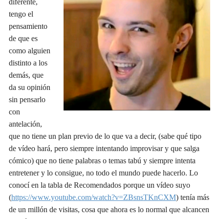
diferente,
tengo el
pensamiento
de
que es
como alguien
distinto a los
demás, que
da su opinión
sin pensarlo
con
antelación,
que no tiene un plan previo de lo que va a decir, (sabe qu
é
tipo
de v
í
deo hará, pero siempre intentando improvisar y que salga
cómico) que no tiene palabras o temas tabú y siempre intenta
entretener y lo consigue, no todo el mundo puede hacerlo. Lo
conocí en la tabla de Recomendados porque un v
í
deo suyo
(
https://www.youtube.com/watch?v=ZBsnsTKnCXM
) tenía m
á
s
de un millón de visitas, cosa que ahora es lo normal que alcancen