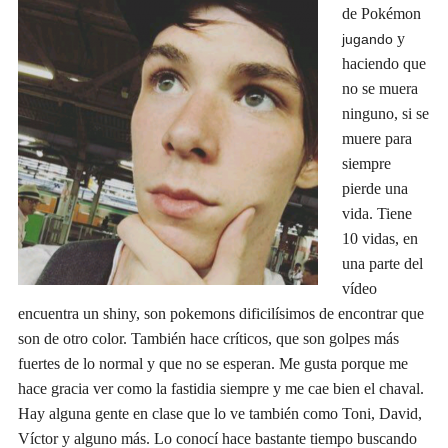
de Pokémon
y
jugando
haciendo que
no se muera
ningun
o
, si se
muere para
siempre
pierde una
vida.
T
iene
10 vidas,
e
n
una parte del
v
í
deo
encuentra un shiny, son pokemons dificil
í
simos de encontrar que
so
n
de otro color. También hace críticos, que son golpes m
á
s
fuertes de lo normal y
que
no se espera
n.
Me gusta porque me
hace gracia ver como la
fastidia
siempre y me cae bien el chaval.
H
ay alguna gente en clase que lo ve tambi
é
n como
T
oni,
D
avid,
V
í
ctor
y
alguno más. Lo conocí hace bastante tiempo buscando