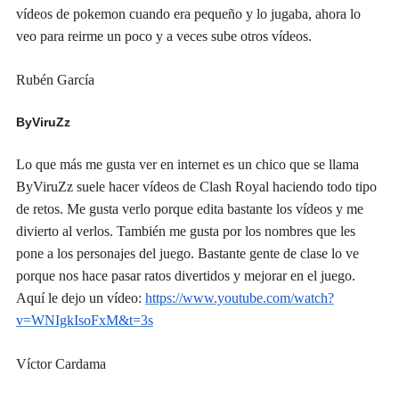
v
í
deos de pokemon cuan
d
o era pequeño y lo jugaba, ahora lo
veo para reirme un poco y a veces sube otros v
í
deos.
Rubén García
ByViruZz
Lo que m
á
s me gusta ver en internet es un chico que se llama
ByViruZz suele hacer v
í
deos de
C
lash Royal haciendo todo tipo
de retos. Me gusta verlo porque edita bastante los v
í
deos y me
divierto al ver
los
. También me gusta por los nombres que les
pone a los personajes del juego. Bastante gente de clase lo ve
porque nos hace pasar ratos divertidos y mejorar en el juego.
Aquí le dejo un v
í
deo:
https://www.youtube.com/watch?
v=WNIgkIsoFxM&t=3s
Víctor Cardama