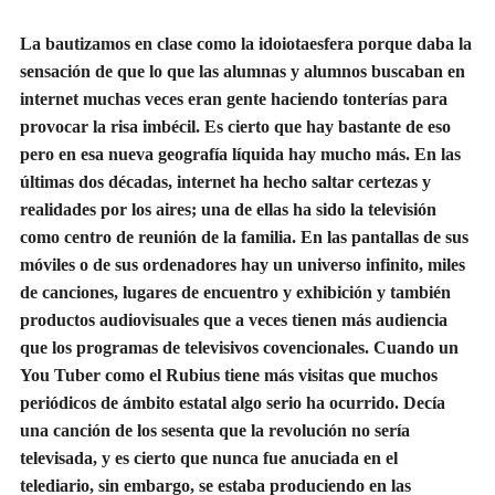
L
a bautizamos
en clase
como la idoiotaesfera porque
daba la
sensación de que lo que las alumnas y alumnos buscaban en
internet muchas veces eran gente haciendo tonter
í
as para
provocar la risa imbécil. Es cierto que hay
bastante
de eso
pero
en esa nueva geograf
í
a líquida hay mucho
más. En las
ú
ltimas dos décadas, internet ha
h
echo saltar
certezas y
realidades por los aires;
una de ellas ha sido la televisión
como centro de reunión de la familia. En las pantallas de sus
m
ó
viles o de sus ordenadores hay un universo infinito,
miles
de canciones
, lugares de encuentro
y exhibición
y también
productos audiovisuales que a veces tienen más audiencia
que los programas de televisivos covencionales. Cuando un
You Tuber como el Rubius tiene más visitas que
muchos
peri
ó
dicos de
á
mbito
estatal
algo serio ha
ocurrido
.
Decía
una canción de los sesenta que la revolución no sería
televisada, y es cierto que
nunca fue anuciada en el
telediario, sin embargo, se estaba produciendo en la
s