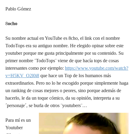
Pablo Gómez
8
ocho
Su nombre actual en YouTube es 8cho, el link con el nombre
TodoTops era su antiguo nombre. He elegido opinar
sobre
este
you
t
uber porque me gusta principalmente por su contenido. Su
primer nombre ¨TodoTops¨ viene de que hacía tops de cosas
interesantes como por ejemplo:
https://www.youtube.com/watch?
v=H5KV_O2l0i8
que hace un Top de los humanos m
á
s
extraordinarios. Pero no lo he escogido porque simplemente haga
un ranking de cosas mejores o peores, sino porque además de
hacerlo, le da un toque cómico, da su opinión, interpreta a su
´personaje´, se burla de otros ¨youtubers¨…
Para mí es un
Youtuber