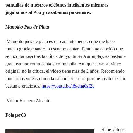
pantalla
s
de nuestro
s
teléfono
s
inteligente
s mientras
jugábamos al Pou y cazábamos pokemons.
Manolito Pies de Plata
Manolito pies de plata es un cantante penoso que me hace
mucha gracia cuando lo escucho cantar. Tiene una canción que
se hizo famosa tras la crítica del youtuber Auronplay, es bastante
gracioso por como canta y como baila. Aunque si vas al vídeo
original, no la crítica, el vídeo tiene más de 2 años. Recomiendo
mucho los vídeos como la canción y crítica porque los dos están
bastante graciosos.
https://youtu.be/i6geha0zf2c
Víctor Romero Alcaide
Folagor03
Sube v
í
deos