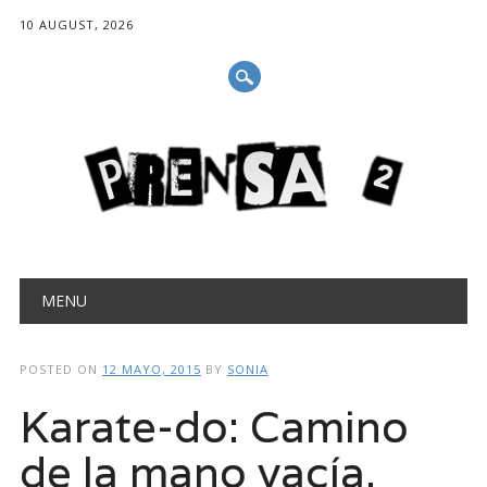
10 AUGUST, 2026
Main menu
Skip
MENU
to
content
POSTED ON
12 MAYO, 2015
BY
SONIA
Karate-do: Camino
de la mano vacía.