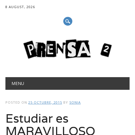
8 AUGUST, 2026
Main menu
Skip
MENU
to
content
POSTED ON
25 OCTUBRE, 2015
BY
SONIA
Estudiar es
MARAVILLOSO