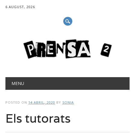
6 AUGUST, 2026
Main menu
Skip
MENU
to
content
POSTED ON
14 ABRIL, 2020
BY
SONIA
Els tutorats