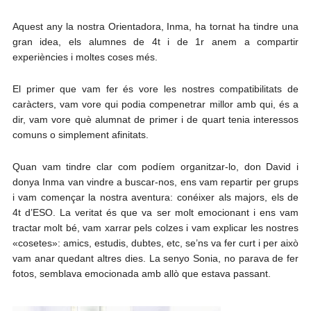
Aquest any la nostra Orientadora, Inma, ha tornat ha tindre una
gran idea, els alumnes de 4t i de 1r anem a compartir
experiències i moltes coses més.
El primer que vam fer és vore les nostres compatibilitats de
caràcters, vam vore qui podia compenetrar millor amb qui, és a
dir, vam vore què alumnat de primer i de quart tenia interessos
comuns o simplement afinitats.
Quan vam tindre clar com podíem organitzar-lo, don David i
donya Inma van vindre a buscar-nos, ens vam repartir per grups
i vam començar la nostra aventura: conéixer als majors, els de
4t d’ESO. La veritat és que va ser molt emocionant i ens vam
tractar molt bé, vam xarrar pels colzes i vam explicar les nostres
«cosetes»: amics, estudis, dubtes, etc, se’ns va fer curt i per això
vam anar quedant altres dies. La senyo Sonia, no parava de fer
fotos, semblava emocionada amb allò que estava passant.