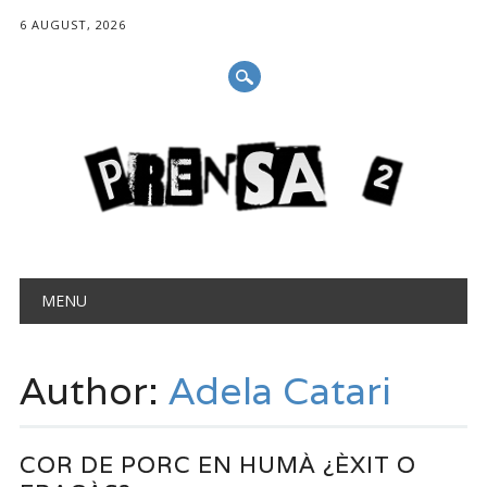
6 AUGUST, 2026
Main menu
Skip
MENU
to
content
Author:
Adela Catari
COR DE PORC EN HUMÀ ¿ÈXIT O