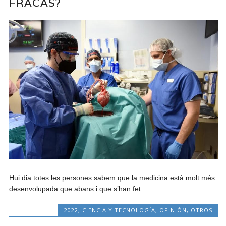
FRACÀS?
Hui dia totes les persones sabem que la medicina està molt més
desenvolupada que abans i que s’han fet...
2022
,
CIENCIA Y TECNOLOGÍA
,
OPINIÓN
,
OTROS