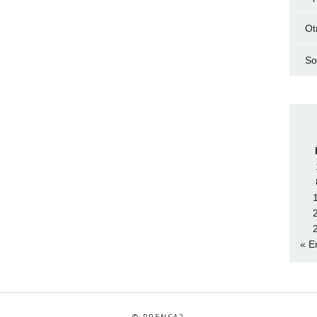
Ot
So
« E