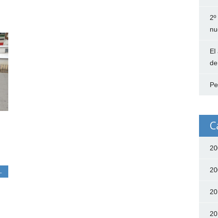
2º
nu
El
de
Pe
C
20
20
L
20
20