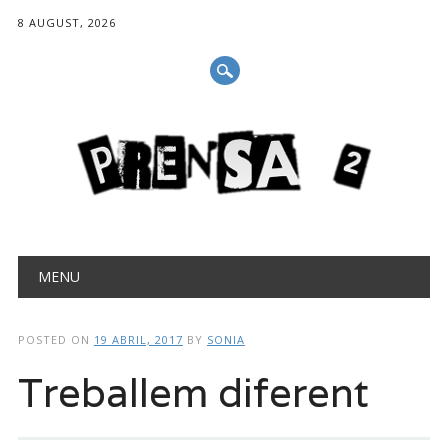
8 AUGUST, 2026
Main menu
Skip
MENU
to
content
POSTED ON
19 ABRIL, 2017
BY
SONIA
Treballem diferent