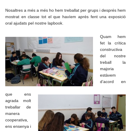
Nosaltres a més a més ho hem treballat per grups i després hem
mostrat en classe tot el que havíem aprés fent una exposició
oral ajudats pel nostre lapbook.
Quam hem
fet la crítica
constructiva
del nostre
treball la
majoria
estàvem
d’acord en
que ens
agrada molt
treballar de
manera
cooperativa,
ens ensenya i