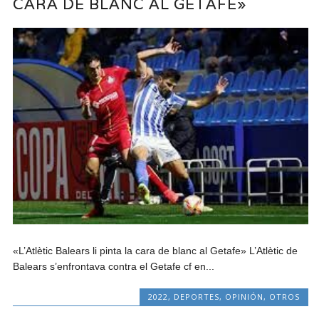
CARA DE BLANC AL GETAFE»
«L’Atlètic Balears li pinta la cara de blanc al Getafe» L’Atlètic de
Balears s’enfrontava contra el Getafe cf en...
2022
,
DEPORTES
,
OPINIÓN
,
OTROS