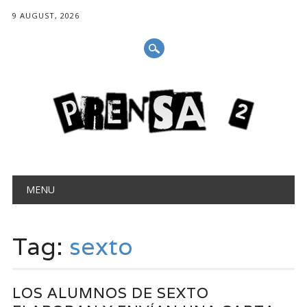
9 AUGUST, 2026
Main menu
Skip
MENU
to
content
Tag:
sexto
LOS ALUMNOS DE SEXTO